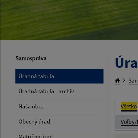
Úra
Samospráva
Úradná tabuľa
Sam
Úradná tabuľa - archív
Naša obec
Všetko
Obecný úrad
Voľby/
Matričný úrad