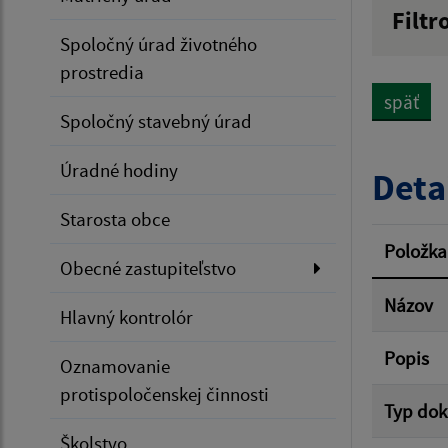
Filtr
Spoločný úrad životného
Názov
prostredia
späť
Spoločný stavebný úrad
Dátum 
Úradné hodiny
Deta
Starosta obce
Filtr
Položka
Obecné zastupiteľstvo
Názov
Hlavný kontrolór
Popis
Oznamovanie
protispoločenskej činnosti
Typ do
Školstvo