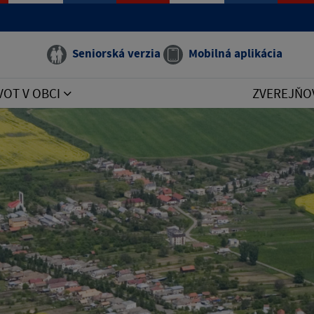
Seniorská verzia
Mobilná aplikácia
VOT V OBCI
ZVEREJŇO