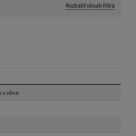
Rozbaliť obsah filtra
Dátum zverejnenia od:
Reset
 z obce