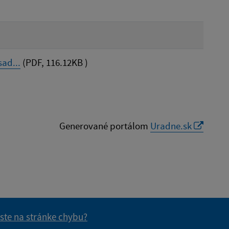
ad...
(PDF, 116.12KB )
Generované portálom
Uradne.sk
 ste na stránke chybu?