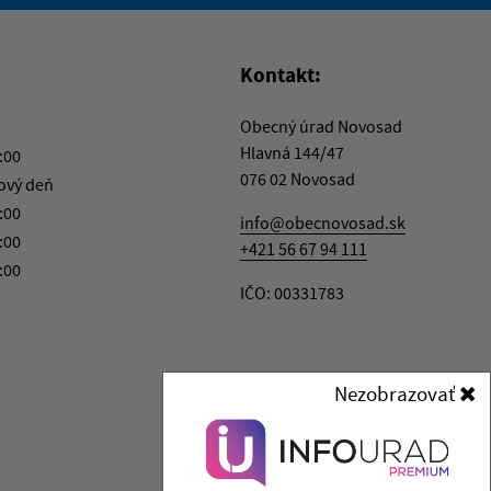
vás užitočné?
e pre vás užitočné?
Kontakt:
Obecný úrad Novosad
Hlavná 144/47
:00
076 02 Novosad
ový deň
:00
info@obecnovosad.sk
:00
+421 56 67 94 111
:00
IČO: 00331783
Nezobrazovať