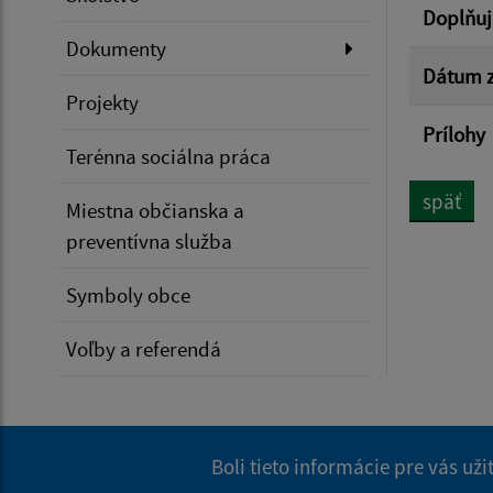
Doplňuj
Dokumenty
Dátum z
Projekty
Prílohy
Terénna sociálna práca
späť
Miestna občianska a
preventívna služba
Symboly obce
Voľby a referendá
Boli tieto informácie pre vás už