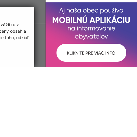
 zážitku z
obený obsah a
e toho, odkiaľ
ované:
Správca obsahu: