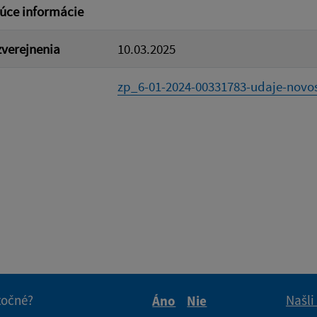
úce informácie
verejnenia
10.03.2025
zp_6-01-2024-00331783-udaje-novos
itočné?
Našli
Áno
Nie