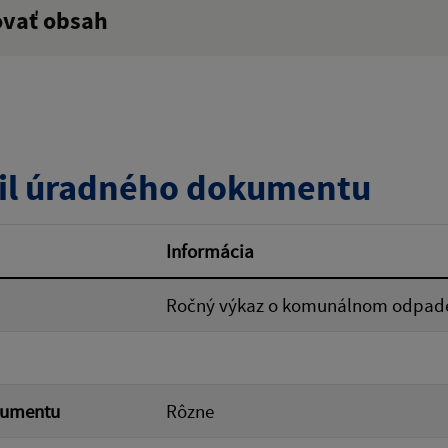
ovať obsah
:
Popis:
zverejnenia do:
il úradného dokumentu
ovať
Informácia
Ročný výkaz o komunálnom odpade
kumentu
Rôzne