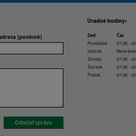
Boli tieto informácie pre 
Boli tieto informáci
Úradné hodiny:
Deň
Čas
adresa (povinné)
Pondelok
07:30 - 16
Utorok
Nestránk
Streda
07:30 - 16
Štvrtok
07:30 - 16
Piatok
07:30 - 16
Google reCaptcha Response
Odoslať správu