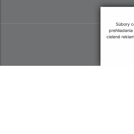
Súbory co
prehliadania
cielené rekla
Informácie o stránke:
Navigácia: