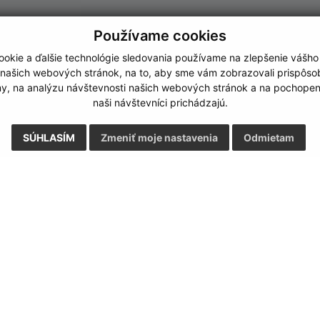
Používame cookies
okie a ďalšie technológie sledovania používame na zlepšenie vášho
 našich webových stránok, na to, aby sme vám zobrazovali prispôs
my, na analýzu návštevnosti našich webových stránok a na pochopeni
naši návštevníci prichádzajú.
SÚHLASÍM
Zmeniť moje nastavenia
Odmietam
Rýchle odkazy:
Aktualiz