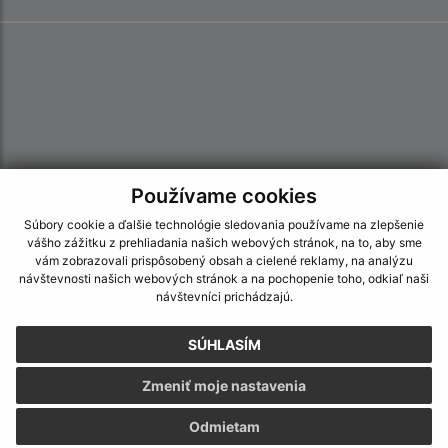
Používame cookies
Súbory cookie a ďalšie technológie sledovania používame na zlepšenie
vášho zážitku z prehliadania našich webových stránok, na to, aby sme
vám zobrazovali prispôsobený obsah a cielené reklamy, na analýzu
návštevnosti našich webových stránok a na pochopenie toho, odkiaľ naši
návštevníci prichádzajú.
Informácie o stránke:
SÚHLASÍM
Vyhlásenie o prístupnosti
Zmeniť moje nastavenia
Autorské práva
Odmietam
Ochrana osobných údajov