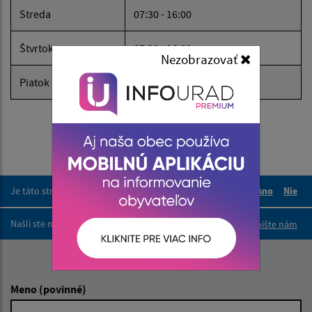
Streda
07:30 - 16:00
Štvrtok
07:30 - 16:00
Nezobrazovať
Piatok
07:30 - 16:00
Je táto stránka užitočná?
Áno
Nie
Boli tieto 
Boli 
Našli ste na stránke chybu?
Napíšte nám
Napíšte nám:
Meno (povinné)