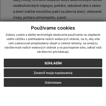
nealkoholických nápojov, poháre, tabuľové sklo z okien
a dverí (väčšie množstvo patrí na zberný dvor), sklenené
črepy, poháre od kompótu, a pod.
NEPATRIA SEM:
znečistené sklo, zrkadlo, sklo s
Používame cookies
prímesami, bezpečnostné sklo, porcelán, keramika,
Súbory cookie a ďalšie technológie sledovania používame na zlepšenie
drôtené sklo, autosklo, zrkadlá, TV obrazovky, sklenené
vášho zážitku z prehliadania našich webových stránok, na to, aby sme
vám zobrazovali prispôsobený obsah a cielené reklamy, na analýzu
fľaše od chemikálií, pozlátené a pokovované sklo alebo
návštevnosti našich webových stránok a na pochopenie toho, odkiaľ naši
technické druhy skla, sklo kombinované s inými
návštevníci prichádzajú.
materiálmi, žiarovky, plexisklo. Vratné fľaše vráťte späť
do obchodu.
SÚHLASÍM
5 POHÁROV stačí na výrobu vázy
Zmeniť moje nastavenia
Odmietam
[KZ] KOMUNÁL
01. január 2026
(štvrtok)
|
15. január 2026
(štvrtok)
|