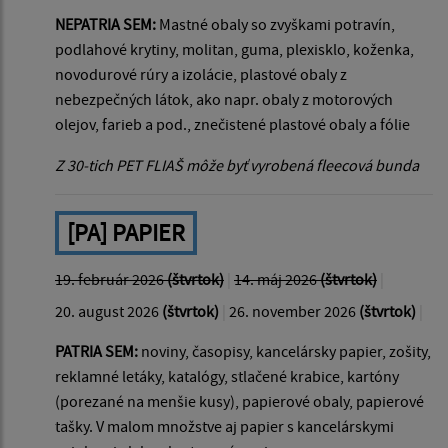
NEPATRIA SEM:
Mastné obaly so zvyškami potravín,
podlahové krytiny, molitan, guma, plexisklo, koženka,
novodurové rúry a izolácie, plastové obaly z
nebezpečných látok, ako napr. obaly z motorových
olejov, farieb a pod., znečistené plastové obaly a fólie
Z 30-tich PET FLIAŠ môže byť vyrobená fleecová bunda
[PA] PAPIER
19. február 2026
(štvrtok)
|
14. máj 2026
(štvrtok)
|
20. august 2026
(štvrtok)
|
26. november 2026
(štvrtok)
|
PATRIA SEM:
noviny, časopisy, kancelársky papier, zošity,
reklamné letáky, katalógy, stlačené krabice, kartóny
(porezané na menšie kusy), papierové obaly, papierové
tašky. V malom množstve aj papier s kancelárskymi