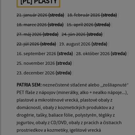
[PL] PLASTY
21. január 2026
(streda)
|
18. február 2026
(streda)
|
18. marec 2026
(streda)
|
15. apríl 2026
(streda)
|
27. máj 2026
(streda)
|
24. jún 2026
(streda)
|
22. júl 2026
(streda)
|
19. august 2026
(streda)
|
16. september 2026
(streda)
|
28. október 2026
(streda)
|
25. november 2026
(streda)
|
23. december 2026
(streda)
|
PATRIA SEM:
neznečistené stlačené alebo ,,zošliapnuté”
PET fľaše z nápojov (minerálky, alko + nealko nápoje...),
plastové a mikroténové vrecká, plastové obaly z
domácností, obaly z kozmetických produktov a z
drogérie, tašky, baliace fólie, polystyrén, tégliky z
jogurtov, obaly z CD/DVD, obaly z pracích a čistiacich
prostriedkov a kozmetiky, igelitové vrecká