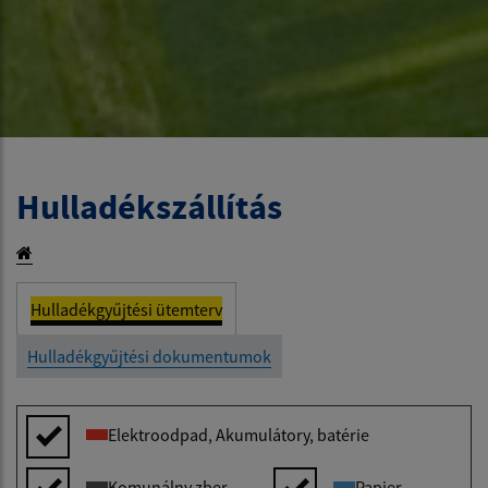
Hulladékszállítás
Hulladékgyűjtési ütemterv
Hulladékgyűjtési dokumentumok
Elektroodpad, Akumulátory, batérie
Komunálny zber
Papier