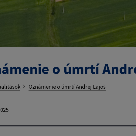
ámenie o úmrtí Andre
ualitások
Oznámenie o úmrtí Andrej Lajoš
2025