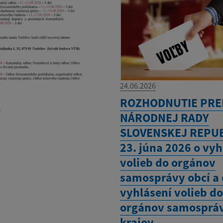
24.06.2026
M
ROZHODNUTIE PR
NÁRODNEJ RADY
SLOVENSKEJ REPUB
23. júna 2026 o vyh
volieb do orgánov
samosprávy obcí a 
vyhlásení volieb d
orgánov samosprá
krajov