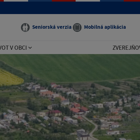
e manual that corresponds to your MariaDB server version
Seniorská verzia
Mobilná aplikácia
VOT V OBCI
ZVEREJŇO