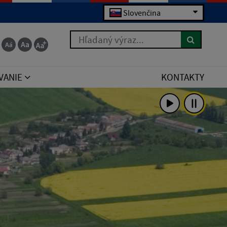
Slovenčina
 for the right syntax to use near 'order by poradie
Hľadaný výraz...
VANIE
KONTAKTY