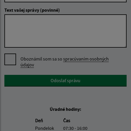
Text vašej správy (povinné)
Oboznámil som sa so
spracúvaním osobných
údajov
Google reCaptcha Response
Odoslať správu
Úradné hodiny:
Deň
Čas
Pondelok
07:30 - 16:00