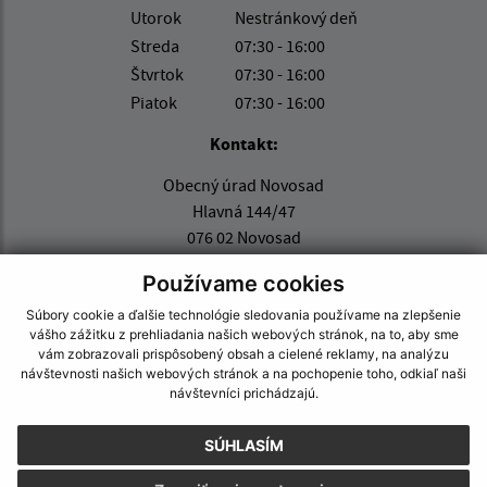
Utorok
Nestránkový deň
Streda
07:30 - 16:00
Štvrtok
07:30 - 16:00
Piatok
07:30 - 16:00
Kontakt:
Obecný úrad Novosad
Hlavná 144/47
076 02 Novosad
info@obecnovosad.sk
Používame cookies
+421 56 67 94 111
Súbory cookie a ďalšie technológie sledovania používame na zlepšenie
vášho zážitku z prehliadania našich webových stránok, na to, aby sme
IČO: 00331783
vám zobrazovali prispôsobený obsah a cielené reklamy, na analýzu
návštevnosti našich webových stránok a na pochopenie toho, odkiaľ naši
návštevníci prichádzajú.
SÚHLASÍM