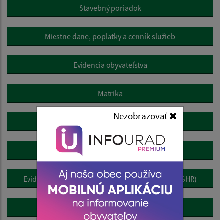
Stavebný poriadok
Miestne dane, poplatky a cenník služieb
Evidencia obyvateľstva
Matrika
Nezobrazovať
Evidencia stavieb
Životné prostredie
Evidencia samostatne hospodáriacich roľníkov (SHR)
Pre podnikateľov