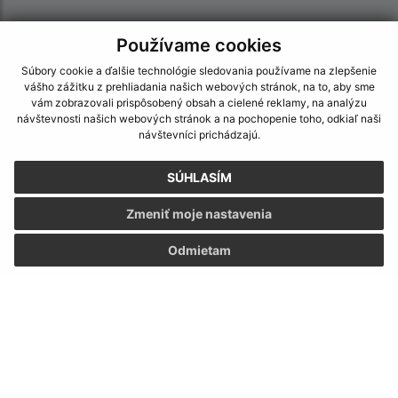
Používame cookies
Súbory cookie a ďalšie technológie sledovania používame na zlepšenie
vášho zážitku z prehliadania našich webových stránok, na to, aby sme
vám zobrazovali prispôsobený obsah a cielené reklamy, na analýzu
návštevnosti našich webových stránok a na pochopenie toho, odkiaľ naši
návštevníci prichádzajú.
SÚHLASÍM
Zmeniť moje nastavenia
Odmietam
Informácie o stránke:
Vyhlásenie o prístupnosti
Autorské práva
Ochrana osobných údajov
Navigácia: