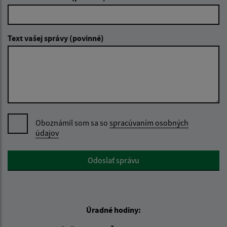
Text vašej správy (povinné)
Oboznámil som sa so
spracúvaním osobných
údajov
Google reCaptcha Response
Odoslať správu
Úradné hodiny: