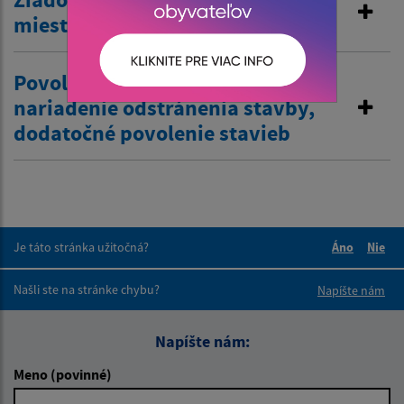
miestnej komunikácie
Povolenie na odstránenie stavby,
nariadenie odstránenia stavby,
dodatočné povolenie stavieb
Je táto stránka užitočná?
Áno
Nie
Boli tieto 
Boli 
Našli ste na stránke chybu?
Napíšte nám
Napíšte nám:
Meno (povinné)