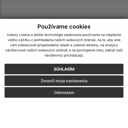
Používame cookies
Súbory cookie a ďalšie technológie sledovania používame na zlepšenie
vášho zážitku z prehliadania našich webových stránok, na to, aby sme
vám zobrazovali prispôsobený obsah a cielené reklamy, na analýzu
návštevnosti našich webových stránok a na pochopenie toho, odkiaľ naši
návštevníci prichádzajú.
SÚHLASÍM
Zmeniť moje nastavenia
Odmietam
Informácie o stránke:
Vyhlásenie o prístupnosti
Autorské práva
Ochrana osobných údajov