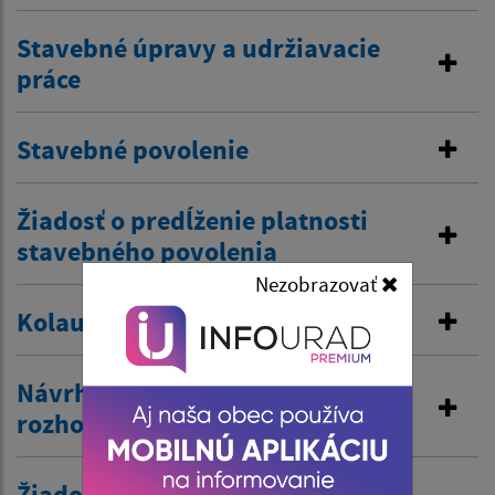
Stavebné úpravy a udržiavacie
práce
Stavebné povolenie
Žiadosť o predĺženie platnosti
stavebného povolenia
Nezobrazovať
Kolaudačné rozhodnutie
Návrh na vydanie územného
rozhodnutia
Žiadosť o zriadenie vjazdu