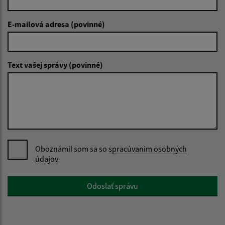
E-mailová adresa (povinné)
Text vašej správy (povinné)
Oboznámil som sa so
spracúvaním osobných
údajov
Google reCaptcha Response
Odoslať správu