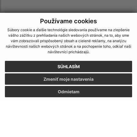
Používame cookies
Súbory cookie a ďalšie technológie sledovania používame na zlepšenie
vášho zážitku z prehliadania našich webových stránok, na to, aby sme
vám zobrazovali prispôsobený obsah a cielené reklamy, na analýzu
návštevnosti našich webových stránok a na pochopenie toho, odkiaľ naši
návštevníci prichádzajú.
Informácie o stránke:
Vyhlásenie o prístupnosti
SÚHLASÍM
Autorské práva
Zmeniť moje nastavenia
Ochrana osobných údajov
Odmietam
Navigácia:
Vytlačiť aktuálnu stránku
Mapa stránok
Cookies
Rýchle odkazy: