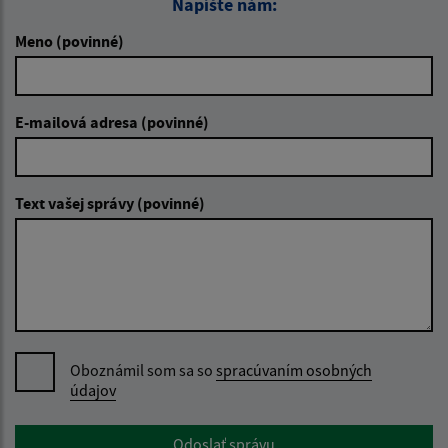
Napíšte nám:
Meno (povinné)
E-mailová adresa (povinné)
Text vašej správy (povinné)
Oboznámil som sa so
spracúvaním osobných
údajov
Google reCaptcha Response
Odoslať správu