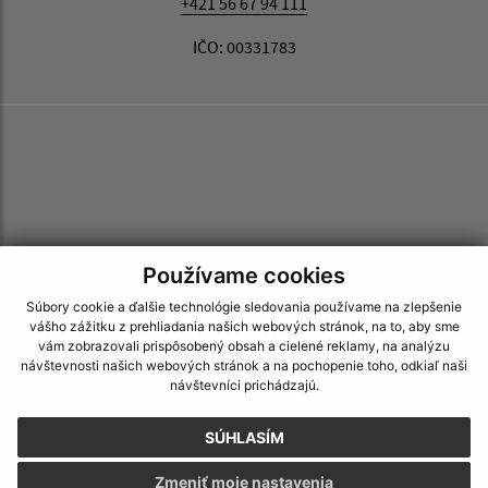
+421 56 67 94 111
IČO: 00331783
Používame cookies
Súbory cookie a ďalšie technológie sledovania používame na zlepšenie
vášho zážitku z prehliadania našich webových stránok, na to, aby sme
vám zobrazovali prispôsobený obsah a cielené reklamy, na analýzu
návštevnosti našich webových stránok a na pochopenie toho, odkiaľ naši
návštevníci prichádzajú.
SÚHLASÍM
Informácie o stránke:
Zmeniť moje nastavenia