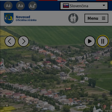
Slovenčina
Novosad
Menu
Oficiálna stránka