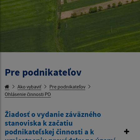
Pre podnikateľov
Ako vybaviť
Pre podnikateľov
Ohlásenie činnosti PO
Žiadosť o vydanie záväzného
stanoviska k začatiu
podnikateľskej činnosti a k