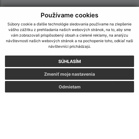
Používame cookies
Súbory cookie a ďalšie technológie sledovania používame na zlepšenie
vášho zážitku z prehliadania našich webových stránok, na to, aby sme
vám zobrazovali prispôsobený obsah a cielené reklamy, na analýzu
návštevnosti našich webových stránok a na pochopenie toho, odkiaľ naši
návštevníci prichádzajú.
SÚHLASÍM
Zmeniť moje nastavenia
Odmietam
Informácie o stránke:
Vyhlásenie o prístupnosti
Autorské práva
Ochrana osobných údajov
Navigácia: