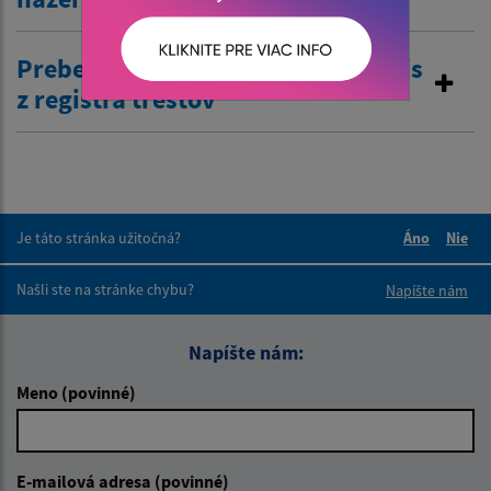
Preberanie žiadostí o výpis a odpis
z registra trestov
Je táto stránka užitočná?
Áno
Nie
Boli tieto 
Boli 
Našli ste na stránke chybu?
Napíšte nám
Napíšte nám:
Meno (povinné)
E-mailová adresa (povinné)