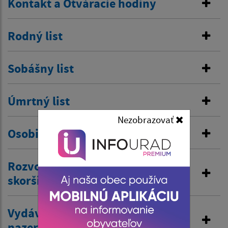
Kontakt a Otváracie hodiny
Rodný list
Sobášny list
Úmrtný list
Nezobrazovať
Osobitná matrika
Rozvod manželstva a prijatie
skoršieho priezviska
Vydávanie výpisov z matriky a
nazeranie do matriky