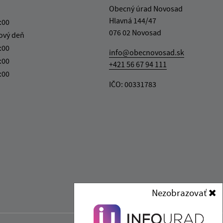
Obecný úrad Novosad
Hlavná 144/47
:00
076 02 Novosad
ový deň
:00
info@obecnovosad.sk
:00
+421 56 67 94 111
:00
IČO: 00331783
Nezobrazovať