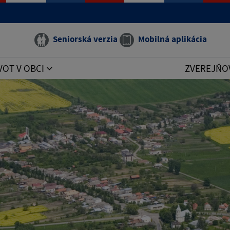
Seniorská verzia
Mobilná aplikácia
VOT V OBCI
ZVEREJŇO