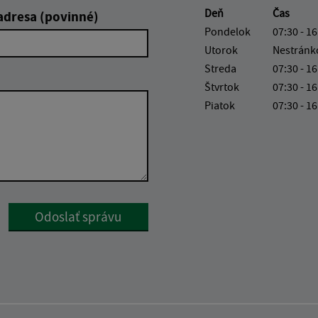
Deň
Čas
adresa (povinné)
Pondelok
07:30 - 16
Utorok
Nestránk
Streda
07:30 - 16
Štvrtok
07:30 - 16
Piatok
07:30 - 16
Google reCaptcha Response
Odoslať správu