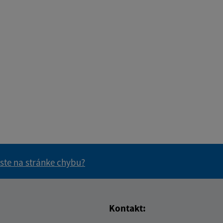
 ste na stránke chybu?
vás užitočné?
e pre vás užitočné?
Kontakt: