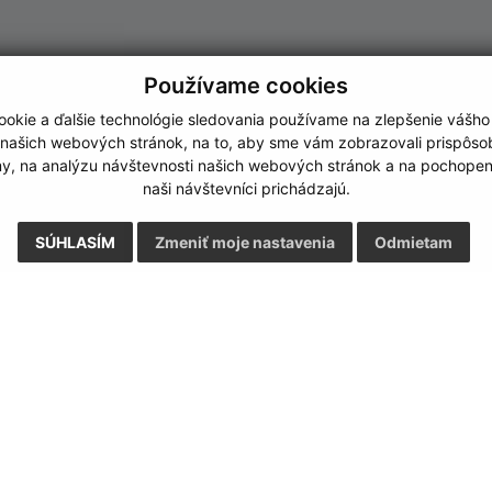
Používame cookies
okie a ďalšie technológie sledovania používame na zlepšenie vášho
 našich webových stránok, na to, aby sme vám zobrazovali prispôs
my, na analýzu návštevnosti našich webových stránok a na pochopeni
naši návštevníci prichádzajú.
SÚHLASÍM
Zmeniť moje nastavenia
Odmietam
Rýchle odkazy:
Aktualiz
nku
Naša obec
03.08.2026 
História
RSS
Fotogaléria