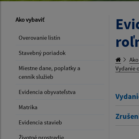
Evi
Ako vybaviť
roľ
Overovanie listín
Stavebný poriadok
Ako
Miestne dane, poplatky a
Vydanie o
cenník služieb
Evidencia obyvateľstva
Vydani
Matrika
Zrušen
Evidencia stavieb
Životné prostredie