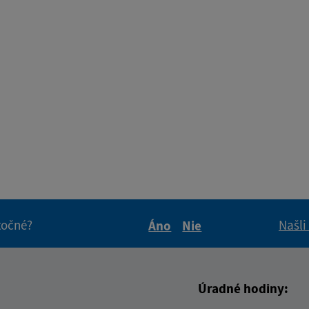
itočné?
Našli
Áno
Nie
Boli tieto informácie pre 
Boli tieto informáci
Úradné hodiny: