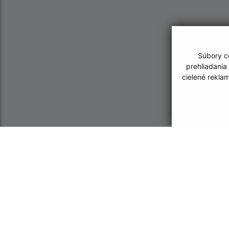
Súbory co
prehliadania
cielené rekla
Informácie o stránke:
Navigácia:
Vyhlásenie o prístupnosti
Vytlačiť aktuálnu strá
Autorské práva
Mapa stránok
Ochrana osobných údajov
Cookies