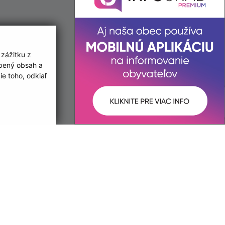
 zážitku z
obený obsah a
e toho, odkiaľ
ované:
Správca obsahu:
09:21 hod.
Správca obsahu je Obec
Novosad.
Vytvorené v súlade s
Jednotným