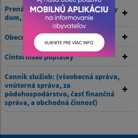
Prenájom nehnuteľností /kultúrny
dom, …/
Obecné nájomné byty
Cintorínske poplatky
Cenník služieb: (všeobecná správa,
vnútorná správa, za
pôdohospodárstvo, časť finančná
správa, a obchodná činnosť)