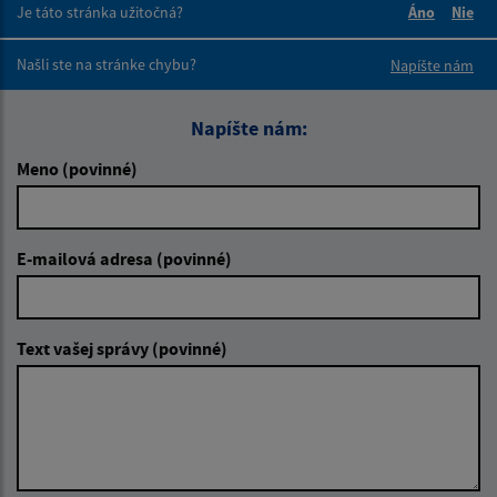
Je táto stránka užitočná?
Áno
Nie
Boli tieto 
Boli 
Našli ste na stránke chybu?
Napíšte nám
Napíšte nám:
Meno (povinné)
E-mailová adresa (povinné)
Text vašej správy (povinné)