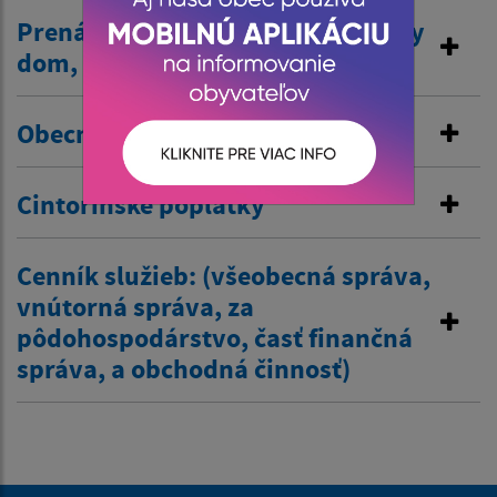
Prenájom nehnuteľností /kultúrny
dom, …/
Obecné nájomné byty
Cintorínske poplatky
Cenník služieb: (všeobecná správa,
vnútorná správa, za
pôdohospodárstvo, časť finančná
správa, a obchodná činnosť)