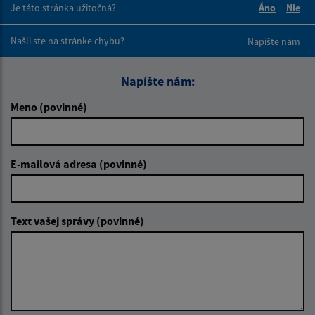
Je táto stránka užitočná?
Áno
Nie
Boli tieto 
Boli 
Našli ste na stránke chybu?
Napíšte nám
Napíšte nám:
Meno (povinné)
E-mailová adresa (povinné)
Text vašej správy (povinné)