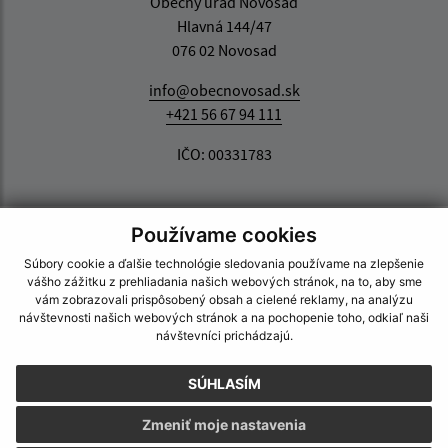
Obecný úrad Novosad
Hlavná 144/47
076 02 Novosad
info@obecnovosad.sk
+421 56 67 94 111
IČO: 00331783
Používame cookies
Súbory cookie a ďalšie technológie sledovania používame na zlepšenie
vášho zážitku z prehliadania našich webových stránok, na to, aby sme
vám zobrazovali prispôsobený obsah a cielené reklamy, na analýzu
návštevnosti našich webových stránok a na pochopenie toho, odkiaľ naši
návštevníci prichádzajú.
SÚHLASÍM
Zmeniť moje nastavenia