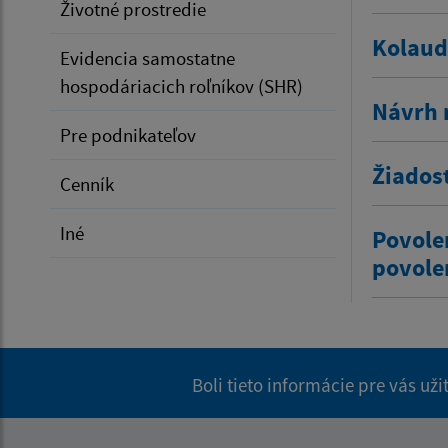
Životné prostredie
Kolaud
Evidencia samostatne
hospodáriacich roľníkov (SHR)
Návrh 
Pre podnikateľov
Žiados
Cenník
Iné
Povole
povole
Boli tieto informácie pre vás už