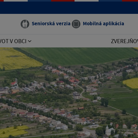
Seniorská verzia
Mobilná aplikácia
VOT V OBCI
ZVEREJŇO