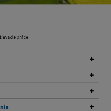
žiavacie práce
enia