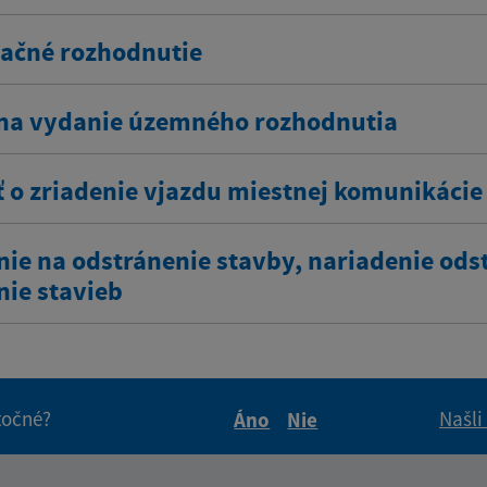
ačné rozhodnutie
na vydanie územného rozhodnutia
ť o zriadenie vjazdu miestnej komunikácie
nie na odstránenie stavby, nariadenie ods
nie stavieb
itočné?
Našli
Áno
Nie
Boli tieto informácie pre 
Boli tieto informáci