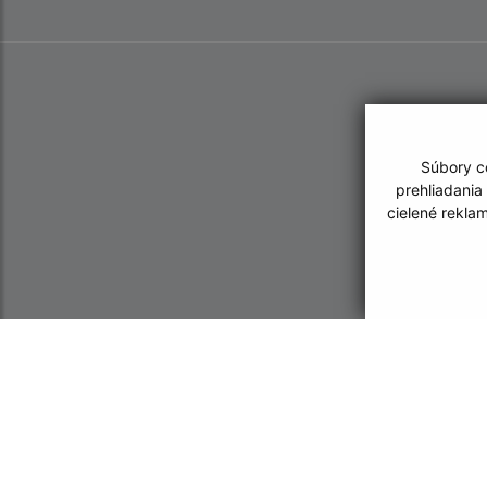
Súbory co
prehliadania
cielené rekla
Informácie o stránke:
Navigácia:
Vyhlásenie o prístupnosti
Vytlačiť aktuálnu strá