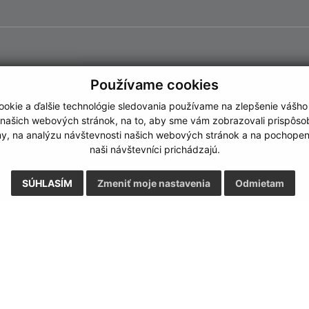
Používame cookies
okie a ďalšie technológie sledovania používame na zlepšenie vášho
 našich webových stránok, na to, aby sme vám zobrazovali prispôs
my, na analýzu návštevnosti našich webových stránok a na pochopeni
naši návštevníci prichádzajú.
SÚHLASÍM
Zmeniť moje nastavenia
Odmietam
Rýchle odkazy:
Aktualiz
nku
Naša obec
06.08.2026 