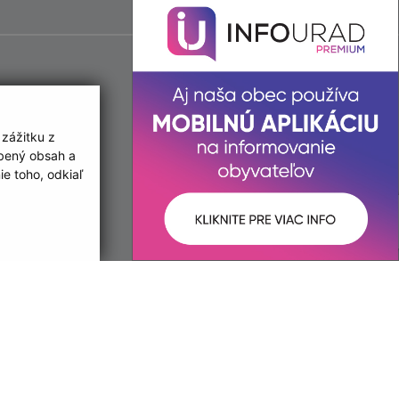
 zážitku z
obený obsah a
e toho, odkiaľ
ované:
Správca obsahu:
11:04 hod.
Správca obsahu je Obec