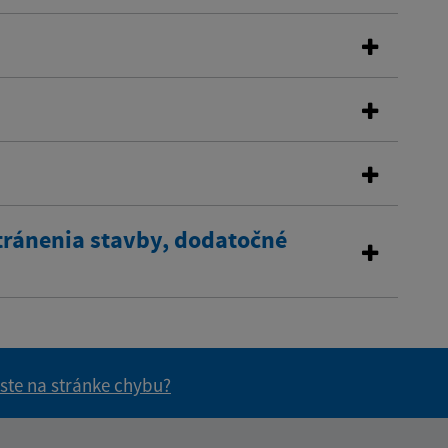
tránenia stavby, dodatočné
 ste na stránke chybu?
vás užitočné?
e pre vás užitočné?