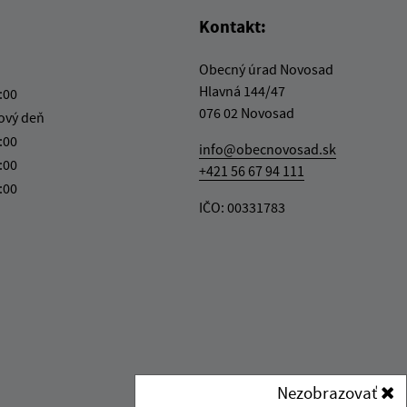
Kontakt:
Obecný úrad Novosad
Hlavná 144/47
:00
076 02 Novosad
ový deň
:00
info@obecnovosad.sk
:00
+421 56 67 94 111
:00
IČO: 00331783
Nezobrazovať