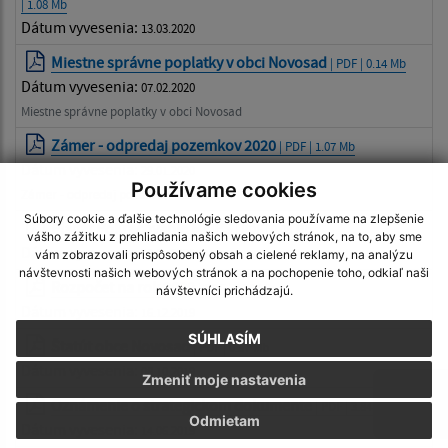
| 1.08 Mb
Dátum vyvesenia:
13.03.2020
Miestne správne poplatky v obci Novosad
| PDF | 0.14 Mb
Dátum vyvesenia:
07.02.2020
Miestne správne poplatky v obci Novosad
Zámer - odpredaj pozemkov 2020
| PDF | 1.07 Mb
Dátum vyvesenia:
29.01.2020
Používame cookies
Zámer - odpredaj pozemkov 2020
Súbory cookie a ďalšie technológie sledovania používame na zlepšenie
Plagát Pokračovanie MOPS
| PDF | 0.08 Mb
vášho zážitku z prehliadania našich webových stránok, na to, aby sme
Dátum vyvesenia:
20.01.2020
vám zobrazovali prispôsobený obsah a cielené reklamy, na analýzu
návštevnosti našich webových stránok a na pochopenie toho, odkiaľ naši
Rozpočet na rok 2020
| PDF | 3.28 Mb
návštevníci prichádzajú.
Dátum vyvesenia:
16.12.2019
SÚHLASÍM
Štatút obce Novosad
| PDF | 0.57 Mb
Dátum vyvesenia:
08.10.2019
Zmeniť moje nastavenia
Oznámenie o strategickom dokumente
| PDF | 3.84 Mb
Odmietam
Dátum vyvesenia:
14.06.2019