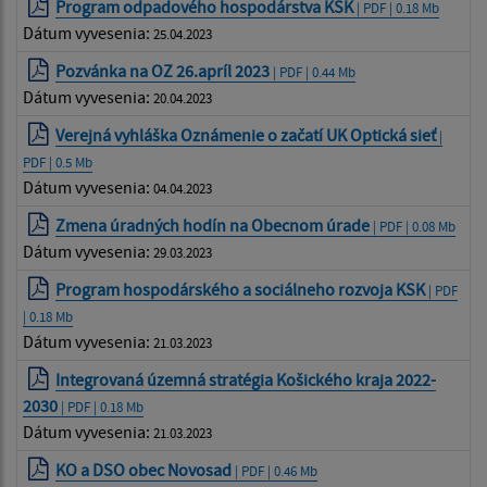
Program odpadového hospodárstva KSK
| PDF | 0.18 Mb
Dátum vyvesenia:
25.04.2023
Pozvánka na OZ 26.apríl 2023
| PDF | 0.44 Mb
Dátum vyvesenia:
20.04.2023
Verejná vyhláška Oznámenie o začatí UK Optická sieť
|
PDF | 0.5 Mb
Dátum vyvesenia:
04.04.2023
Zmena úradných hodín na Obecnom úrade
| PDF | 0.08 Mb
Dátum vyvesenia:
29.03.2023
Program hospodárského a sociálneho rozvoja KSK
| PDF
| 0.18 Mb
Dátum vyvesenia:
21.03.2023
Integrovaná územná stratégia Košického kraja 2022-
2030
| PDF | 0.18 Mb
Dátum vyvesenia:
21.03.2023
KO a DSO obec Novosad
| PDF | 0.46 Mb