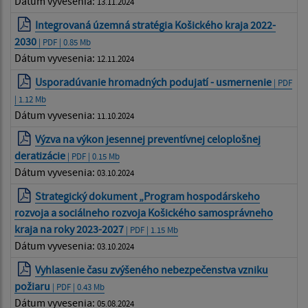
Dátum vyvesenia:
13.11.2024
Integrovaná územná stratégia Košického kraja 2022-
2030
| PDF | 0.85 Mb
Dátum vyvesenia:
12.11.2024
Usporadúvanie hromadných podujatí - usmernenie
| PDF
| 1.12 Mb
Dátum vyvesenia:
11.10.2024
Výzva na výkon jesennej preventívnej celoplošnej
deratizácie
| PDF | 0.15 Mb
Dátum vyvesenia:
03.10.2024
Strategický dokument „Program hospodárskeho
rozvoja a sociálneho rozvoja Košického samosprávneho
kraja na roky 2023-2027
| PDF | 1.15 Mb
Dátum vyvesenia:
03.10.2024
Vyhlasenie času zvýšeného nebezpečenstva vzniku
požiaru
| PDF | 0.43 Mb
Dátum vyvesenia:
05.08.2024