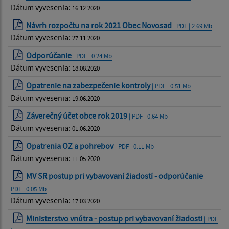
Dátum vyvesenia:
16.12.2020
Návrh rozpočtu na rok 2021 Obec Novosad
| PDF | 2.69 Mb
Dátum vyvesenia:
27.11.2020
Odporúčanie
| PDF | 0.24 Mb
Dátum vyvesenia:
18.08.2020
Opatrenie na zabezpečenie kontroly
| PDF | 0.51 Mb
Dátum vyvesenia:
19.06.2020
Záverečný účet obce rok 2019
| PDF | 0.64 Mb
Dátum vyvesenia:
01.06.2020
Opatrenia OZ a pohrebov
| PDF | 0.11 Mb
Dátum vyvesenia:
11.05.2020
MV SR postup pri vybavovaní žiadostí - odporúčanie
|
PDF | 0.05 Mb
Dátum vyvesenia:
17.03.2020
Ministerstvo vnútra - postup pri vybavovaní žiadosti
| PDF