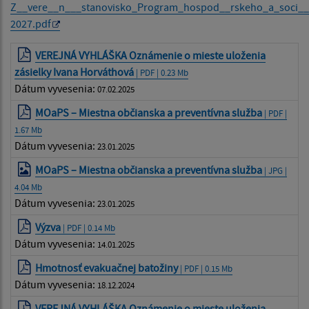
Z__vere__n___stanovisko_Program_hospod__rskeho_a_soci__
2027.pdf
VEREJNÁ VYHLÁŠKA Oznámenie o mieste uloženia
zásielky Ivana Horváthová
| PDF | 0.23 Mb
Dátum vyvesenia:
07.02.2025
MOaPS – Miestna občianska a preventívna služba
| PDF |
1.67 Mb
Dátum vyvesenia:
23.01.2025
MOaPS – Miestna občianska a preventívna služba
| JPG |
4.04 Mb
Dátum vyvesenia:
23.01.2025
Výzva
| PDF | 0.14 Mb
Dátum vyvesenia:
14.01.2025
Hmotnosť evakuačnej batožiny
| PDF | 0.15 Mb
Dátum vyvesenia:
18.12.2024
VEREJNÁ VYHLÁŠKA Oznámenie o mieste uloženia