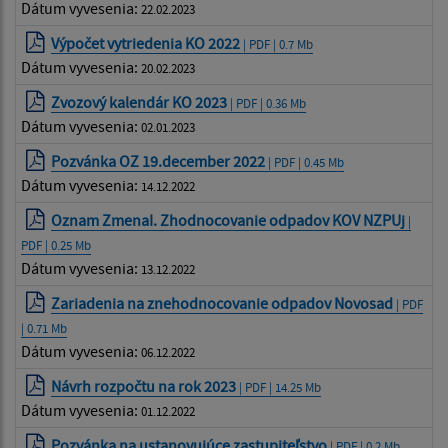
Dátum vyvesenia:
22.02.2023
Výpočet vytriedenia KO 2022
| PDF | 0.7 Mb
Dátum vyvesenia:
20.02.2023
Zvozový kalendár KO 2023
| PDF | 0.36 Mb
Dátum vyvesenia:
02.01.2023
Pozvánka OZ 19.december 2022
| PDF | 0.45 Mb
Dátum vyvesenia:
14.12.2022
Oznam ZmenaI. Zhodnocovanie odpadov KOV NZPUj
|
PDF | 0.25 Mb
Dátum vyvesenia:
13.12.2022
Zariadenia na znehodnocovanie odpadov Novosad
| PDF
| 0.71 Mb
Dátum vyvesenia:
06.12.2022
Návrh rozpočtu na rok 2023
| PDF | 14.25 Mb
Dátum vyvesenia:
01.12.2022
Pozvánka na ustanovujúce zastupiteľstvo
| PDF | 0.2 Mb