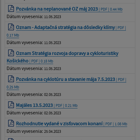
Pozvánka na neplanované OZ máj 2023
| PDF | 0.44 Mb
Dátum vyvesenia:
11.05.2023
Oznam - Adaptačná stratégia na dôsledky klímy
| PDF |
0.17 Mb
Dátum vyvesenia:
11.05.2023
Oznam Stratégia rozvoja dopravy a cykloturistiky
Košického
| PDF | 0.18 Mb
Dátum vyvesenia:
11.05.2023
Pozvánka na cyklotúru a stavanie mája 7.5.2023
| PDF |
0.25 Mb
Dátum vyvesenia:
02.05.2023
Majáles 13.5.2023
| PDF | 0.21 Mb
Dátum vyvesenia:
02.05.2023
Rozhodnutie vydané v zisťovacom konaní
| PDF | 1.08 Mb
Dátum vyvesenia:
25.04.2023