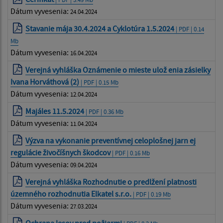
Dátum vyvesenia:
24.04.2024
Stavanie mája 30.4.2024 a Cyklotúra 1.5.2024
| PDF | 0.14
Mb
Dátum vyvesenia:
16.04.2024
Verejná vyhláška Oznámenie o mieste ulož enia zásielky
Ivana Horváthová (2)
| PDF | 0.15 Mb
Dátum vyvesenia:
12.04.2024
Majáles 11.5.2024
| PDF | 0.36 Mb
Dátum vyvesenia:
11.04.2024
Výzva na vykonanie preventívnej celoplošnej jarn ej
regulácie živočíšnych škodcov
| PDF | 0.16 Mb
Dátum vyvesenia:
09.04.2024
Verejná vyhláška Rozhodnutie o predlžení platnosti
územného rozhodnutia Elkatel s.r.o.
| PDF | 0.19 Mb
Dátum vyvesenia:
27.03.2024
Ochrana lesov pred požiarmi