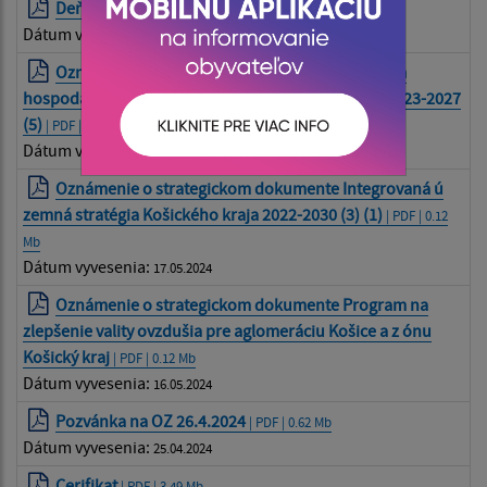
Deň detí 9.6.2024
| PDF | 0.33 Mb
Dátum vyvesenia:
31.05.2024
Oznámenie o strategickom dokumente Program
hospodárskeho a sociálneho rozvoja KSK na roky 2023-2027
(5)
| PDF | 0.12 Mb
Dátum vyvesenia:
17.05.2024
Oznámenie o strategickom dokumente Integrovaná ú
zemná stratégia Košického kraja 2022-2030 (3) (1)
| PDF | 0.12
Mb
Dátum vyvesenia:
17.05.2024
Oznámenie o strategickom dokumente Program na
zlepšenie vality ovzdušia pre aglomeráciu Košice a z ónu
Košický kraj
| PDF | 0.12 Mb
Dátum vyvesenia:
16.05.2024
Pozvánka na OZ 26.4.2024
| PDF | 0.62 Mb
Dátum vyvesenia:
25.04.2024
Cerifikat
| PDF | 3.49 Mb