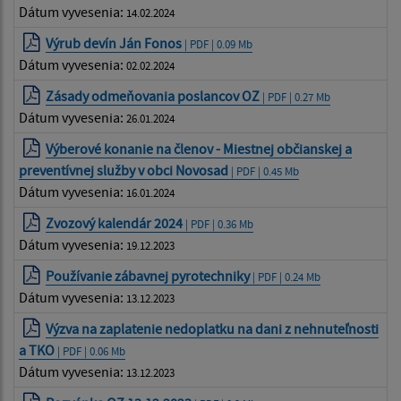
Dátum vyvesenia:
14.02.2024
Výrub devín Ján Fonos
| PDF | 0.09 Mb
Dátum vyvesenia:
02.02.2024
Zásady odmeňovania poslancov OZ
| PDF | 0.27 Mb
Dátum vyvesenia:
26.01.2024
Výberové konanie na členov - Miestnej občianskej a
preventívnej služby v obci Novosad
| PDF | 0.45 Mb
Dátum vyvesenia:
16.01.2024
Zvozový kalendár 2024
| PDF | 0.36 Mb
Dátum vyvesenia:
19.12.2023
Používanie zábavnej pyrotechniky
| PDF | 0.24 Mb
Dátum vyvesenia:
13.12.2023
Výzva na zaplatenie nedoplatku na dani z nehnuteľnosti
a TKO
| PDF | 0.06 Mb
Dátum vyvesenia:
13.12.2023