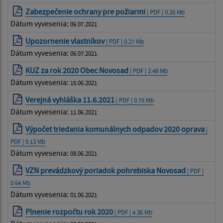
Zabezpečenie ochrany pre požiarmi
| PDF | 0.26 Mb
Dátum vyvesenia:
06.07.2021
Upozornenie vlastníkov
| PDF | 0.27 Mb
Dátum vyvesenia:
06.07.2021
KUZ za rok 2020 Obec Novosad
| PDF | 2.48 Mb
Dátum vyvesenia:
15.06.2021
Verejná vyhláška 11.6.2021
| PDF | 0.75 Mb
Dátum vyvesenia:
11.06.2021
Výpočet triedania komunálnych odpadov 2020 oprava
|
PDF | 0.13 Mb
Dátum vyvesenia:
08.06.2021
VZN prevádzkový poriadok pohrebiska Novosad
| PDF |
0.64 Mb
Dátum vyvesenia:
01.06.2021
Plnenie rozpočtu rok 2020
| PDF | 4.36 Mb